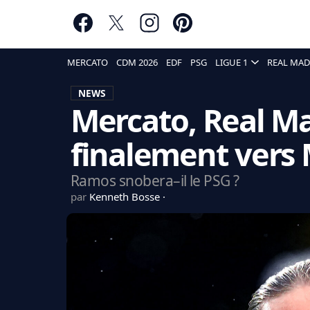
MERCATO
CDM 2026
EDF
PSG
LIGUE 1
REAL MAD
NEWS
Mercato, Real Ma
finalement vers 
Ramos snobera–il le PSG ?
par
Kenneth Bosse