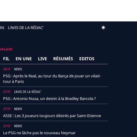
RN
L'AVIS DE LA RÉDAC'
FLASH
FIL
EN UNE
LIVE
RÉSUMÉS
EDITOS
30/07
NEWS
PSG : Après le Real, au tour du Barça de jouer un vilain
tour à Paris
27/07
L'AVIS DE LA RÉDAC'
PSG : Antonio Nusa, un destin à la Bradley Barcola ?
27/07
NEWS
ASSE : Les 3 joueurs toujours désirés par Saint-Etienne
27/07
NEWS
Le PSG ne lâche pas le nouveau Neymar