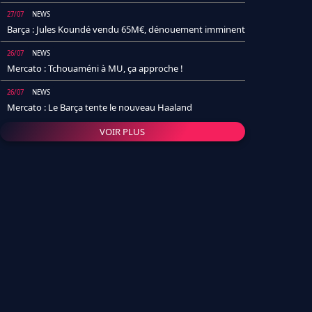
27/07
NEWS
Barça : Jules Koundé vendu 65M€, dénouement imminent
26/07
NEWS
Mercato : Tchouaméni à MU, ça approche !
26/07
NEWS
Mercato : Le Barça tente le nouveau Haaland
VOIR PLUS
26/07
NEWS
Real Madrid : Un socio annonce la date et le transfert de
Yan Diomande
25/07
NEWS
PSG : Après Arsenal, un autre club lâche l'affaire pour
Barcola
24/07
NEWS
Barça : Karim Adeyemi sème déjà la zizanie dans le
vestiaire !
24/07
L'AVIS DE LA RÉDAC'
Real Madrid : Pourquoi l'arrivée de Michael Olise va