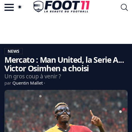
ACTU FOOTBALL POPULAIRE
FOOT11.COM
TAGS
LA TEAM
LA CHARTE
NEWS
VIE PRIVÉE
Mercato : Man United, la Serie A...
CGU
CONTACTEZ-NOUS
Victor Osimhen a choisi
Un gros coup à venir ?
par
Quentin Mallet
MERCATO
CDM 2026
EDF
PSG
LIGUE 1
REAL MADRID