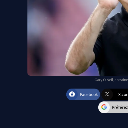
Gary O'Neil, entrain
Facebook
X.co
Préfére