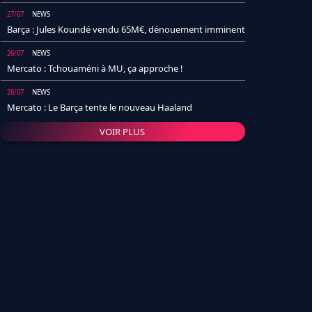
27/07
NEWS
Barça : Jules Koundé vendu 65M€, dénouement imminent
26/07
NEWS
Mercato : Tchouaméni à MU, ça approche !
26/07
NEWS
Mercato : Le Barça tente le nouveau Haaland
VOIR PLUS
26/07
NEWS
Real Madrid : Un socio annonce la date et le transfert de
Yan Diomande
25/07
NEWS
PSG : Après Arsenal, un autre club lâche l'affaire pour
Barcola
24/07
NEWS
Barça : Karim Adeyemi sème déjà la zizanie dans le
vestiaire !
24/07
L'AVIS DE LA RÉDAC'
Real Madrid : Pourquoi l'arrivée de Michael Olise va