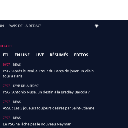
RN
L'AVIS DE LA RÉDAC'
FLASH
FIL
EN UNE
LIVE
RÉSUMÉS
EDITOS
30/07
NEWS
PSG : Après le Real, au tour du Barça de jouer un vilain
tour à Paris
27/07
L'AVIS DE LA RÉDAC'
PSG : Antonio Nusa, un destin à la Bradley Barcola ?
27/07
NEWS
ASSE : Les 3 joueurs toujours désirés par Saint-Etienne
27/07
NEWS
Le PSG ne lâche pas le nouveau Neymar