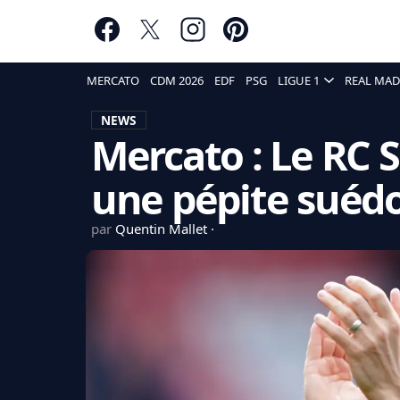
MERCATO
CDM 2026
EDF
PSG
LIGUE 1
REAL MAD
NEWS
Mercato : Le RC S
une pépite suédo
par
Quentin Mallet