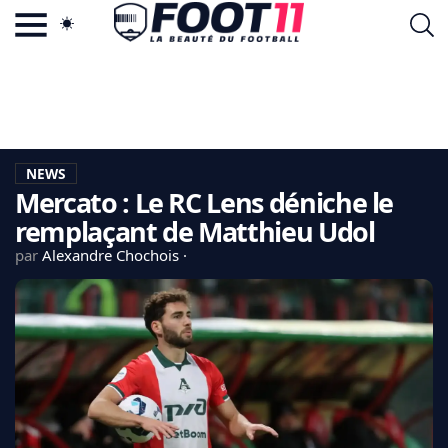
ACTU FOOTBALL POPULAIRE
FOOT11.COM
TAGS
LA TEAM
LA CHARTE
NEWS
VIE PRIVÉE
Mercato : Le RC Lens déniche le
CGU
CONTACTEZ-NOUS
remplaçant de Matthieu Udol
par
Alexandre Chochois
MERCATO
CDM 2026
EDF
PSG
LIGUE 1
REAL MADRID