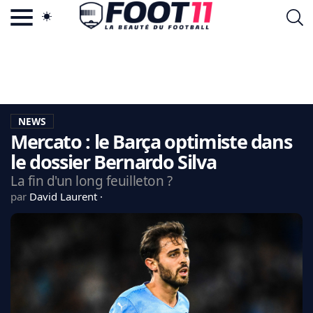
ACTU FOOTBALL POPULAIRE
FOOT11.COM
TAGS
LA TEAM
LA CHARTE
NEWS
VIE PRIVÉE
Mercato : le Barça optimiste dans
CGU
CONTACTEZ-NOUS
le dossier Bernardo Silva
La fin d'un long feuilleton ?
par
David Laurent
MERCATO
CDM 2026
EDF
PSG
LIGUE 1
REAL MADRID