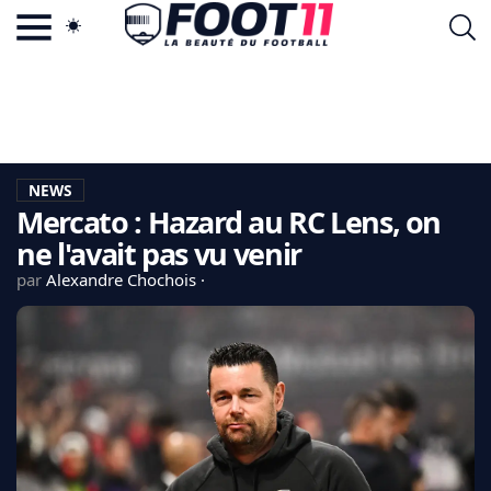
ACTU FOOTBALL POPULAIRE
FOOT11.COM
TAGS
LA TEAM
LA CHARTE
NEWS
VIE PRIVÉE
Mercato : Hazard au RC Lens, on
CGU
CONTACTEZ-NOUS
ne l'avait pas vu venir
par
Alexandre Chochois
MERCATO
CDM 2026
EDF
PSG
LIGUE 1
REAL MADRID