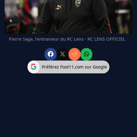
FC BARCELONE
MANCHESTER UNITED
CHELSEA
ARSENAL
BAYERN
Pierre Sage, l'entraineur du RC Lens - RC LENS OFFICIEL
L'AVIS DE LA RÉDAC'
Préférez Foot11.com sur Google