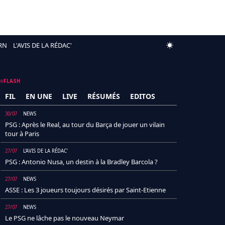
RN
L'AVIS DE LA RÉDAC'
FLASH
FIL
EN UNE
LIVE
RÉSUMÉS
EDITOS
30/07
NEWS
PSG : Après le Real, au tour du Barça de jouer un vilain
tour à Paris
27/07
L'AVIS DE LA RÉDAC'
PSG : Antonio Nusa, un destin à la Bradley Barcola ?
27/07
NEWS
ASSE : Les 3 joueurs toujours désirés par Saint-Etienne
27/07
NEWS
Le PSG ne lâche pas le nouveau Neymar