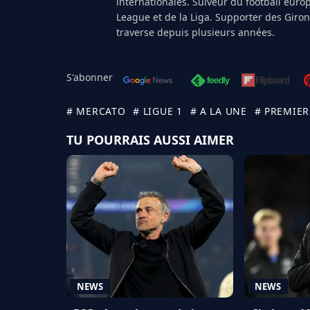
internationales. Suiveur du football euro
League et de la Liga. Supporter des Giro
traverse depuis plusieurs années.
S'abonner
# MERCATO
# LIGUE 1
# A LA UNE
# PREMIER
TU POURRAIS AUSSI AIMER
NEWS
NEWS