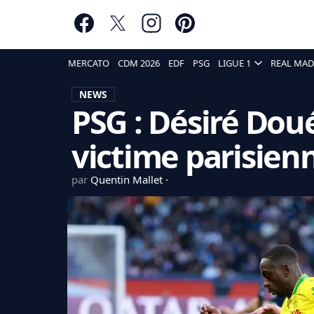
MERCATO
CDM 2026
EDF
PSG
LIGUE 1
REAL MAD
NEWS
PSG : Désiré Dou
victime parisien
par
Quentin Mallet