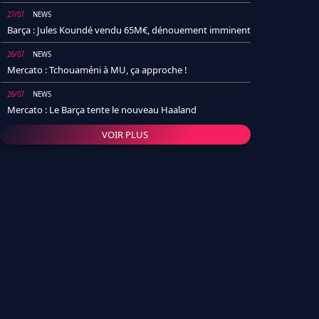
27/07
NEWS
Barça : Jules Koundé vendu 65M€, dénouement imminent
26/07
NEWS
Mercato : Tchouaméni à MU, ça approche !
26/07
NEWS
Mercato : Le Barça tente le nouveau Haaland
VOIR PLUS
26/07
NEWS
Real Madrid : Un socio annonce la date et le transfert de
Yan Diomande
25/07
NEWS
PSG : Après Arsenal, un autre club lâche l'affaire pour
Barcola
24/07
NEWS
Barça : Karim Adeyemi sème déjà la zizanie dans le
vestiaire !
24/07
L'AVIS DE LA RÉDAC'
Real Madrid : Pourquoi l'arrivée de Michael Olise va