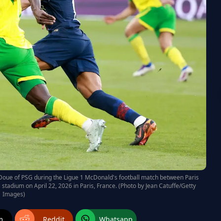
Doue of PSG during the Ligue 1 McDonald's football match between Paris
tadium on April 22, 2026 in Paris, France. (Photo by Jean Catuffe/Getty
Images)
m
Reddit
Whatsapp