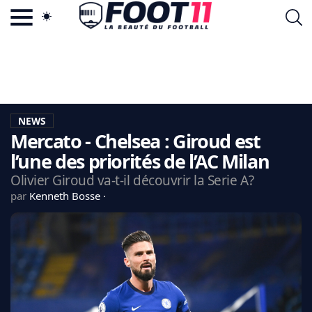
ACTU FOOTBALL POPULAIRE
FOOT11.COM
TAGS
LA TEAM
LA CHARTE
NEWS
VIE PRIVÉE
Mercato - Chelsea : Giroud est
CGU
CONTACTEZ-NOUS
l’une des priorités de l’AC Milan
Olivier Giroud va-t-il découvrir la Serie A?
par
Kenneth Bosse
MERCATO
CDM 2026
EDF
PSG
LIGUE 1
REAL MADRID