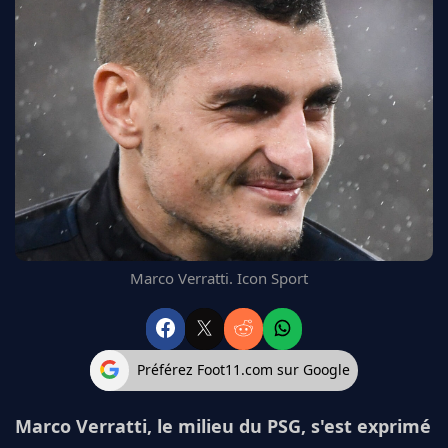
FC BARCELONE
MANCHESTER UNITED
CHELSEA
ARSENAL
BAYERN
L'AVIS DE LA RÉDAC'
Marco Verratti. Icon Sport
Préférez Foot11.com sur Google
Marco Verratti, le milieu du PSG, s'est exprimé