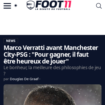
ACTU FOOTBALL POPULAIRE
FOOT11.COM
TAGS
LA TEAM
LA CHARTE
NEWS
VIE PRIVÉE
Marco Verratti avant Manchester
CGU
CONTACTEZ-NOUS
City-PSG : "Pour gagner, il faut
être heureux de jouer"
Le bonheur, la meilleure des philosophies de jeu
?
MERCATO
par
Douglas De Graaf
CDM 2026
EDF
PSG
LIGUE 1
REAL MADRID