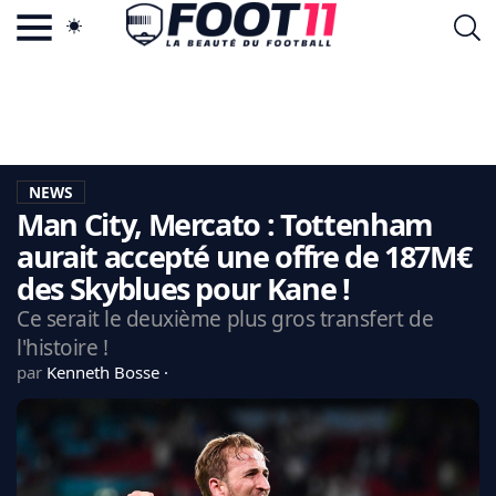
ACTU FOOTBALL POPULAIRE
FOOT11.COM
TAGS
LA TEAM
LA CHARTE
NEWS
VIE PRIVÉE
Man City, Mercato : Tottenham
CGU
CONTACTEZ-NOUS
aurait accepté une offre de 187M€
des Skyblues pour Kane !
Ce serait le deuxième plus gros transfert de
l'histoire !
MERCATO
par
Kenneth Bosse
CDM 2026
EDF
PSG
LIGUE 1
REAL MADRID