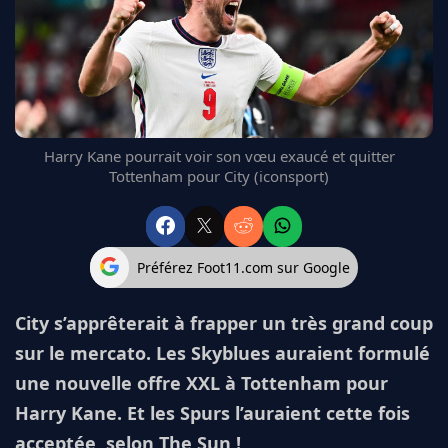
FC BARCELONE
MANCHESTER UNITED
CHELSEA
ARSENAL
BAYERN
L'AVIS DE LA RÉDAC'
Harry Kane pourrait voir son vœu exaucé et quitter
Tottenham pour City (iconsport)
Préférez Foot11.com sur Google
City s’apprêterait à frapper un très grand coup
sur le mercato. Les Skyblues auraient formulé
une nouvelle offre XXL à Tottenham pour
Harry Kane. Et les Spurs l’auraient cette fois
acceptée, selon The Sun !