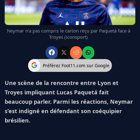
FC BARCELONE
MANCHESTER UNITED
CHELSEA
ARSENAL
Neymar n'a pas compris le carton reçu par Paquetá face à
Troyes (iconsport)
BAYERN
L'AVIS DE LA RÉDAC'
Préférez Foot11.com sur Google
Une scène de la rencontre entre Lyon et
Troyes impliquant Lucas Paquetá fait
beaucoup parler. Parmi les réactions, Neymar
s’est indigné en défendant son coéquipier
brésilien.