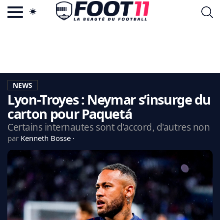
ACTU FOOTBALL POPULAIRE
FOOT11.COM
TAGS
LA TEAM
LA CHARTE
NEWS
VIE PRIVÉE
Lyon-Troyes : Neymar s’insurge du
CGU
CONTACTEZ-NOUS
carton pour Paquetá
Certains internautes sont d'accord, d'autres non
par
Kenneth Bosse
MERCATO
CDM 2026
EDF
PSG
LIGUE 1
REAL MADRID