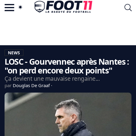
ACTU FOOTBALL POPULAIRE
FOOT11.COM
TAGS
LA TEAM
LA CHARTE
NEWS
VIE PRIVÉE
LOSC - Gourvennec après Nantes :
CGU
CONTACTEZ-NOUS
"on perd encore deux points"
Ça devient une mauvaise rengaine...
par
Douglas De Graaf
MERCATO
CDM 2026
EDF
PSG
LIGUE 1
REAL MADRID