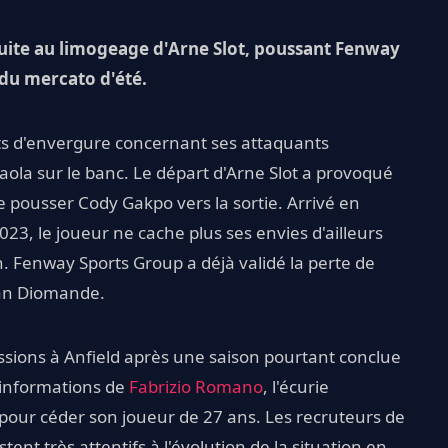
uite au limogeage d'Arne Slot, poussant Fenway
 du mercato d'été.
ts d'envergure concernant ses attaquants
raola sur le banc. Le départ d'Arne Slot a provoqué
 pousser Cody Gakpo vers la sortie. Arrivé en
3, le joueur ne cache plus ses envies d'ailleurs
. Fenway Sports Group a déjà validé la perte de
Yan Diomande.
sions à Anfield après une saison pourtant conclue
 informations de
Fabrizio Romano
, l'écurie
pour céder son joueur de 27 ans. Les recruteurs de
nt très attentifs à l'évolution de la situation en