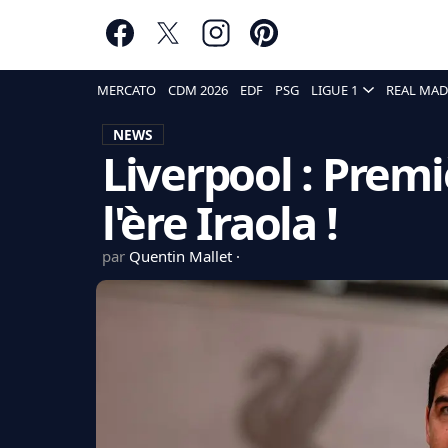
MERCATO
CDM 2026
EDF
PSG
LIGUE 1
REAL MAD
NEWS
Liverpool : Prem
l'ère Iraola !
par
Quentin Mallet