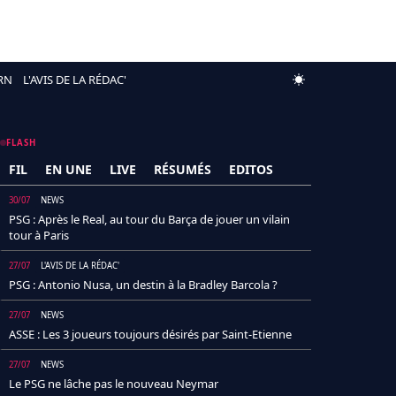
RN
L'AVIS DE LA RÉDAC'
FLASH
FIL
EN UNE
LIVE
RÉSUMÉS
EDITOS
30/07
NEWS
PSG : Après le Real, au tour du Barça de jouer un vilain
tour à Paris
27/07
L'AVIS DE LA RÉDAC'
PSG : Antonio Nusa, un destin à la Bradley Barcola ?
27/07
NEWS
ASSE : Les 3 joueurs toujours désirés par Saint-Etienne
27/07
NEWS
Le PSG ne lâche pas le nouveau Neymar