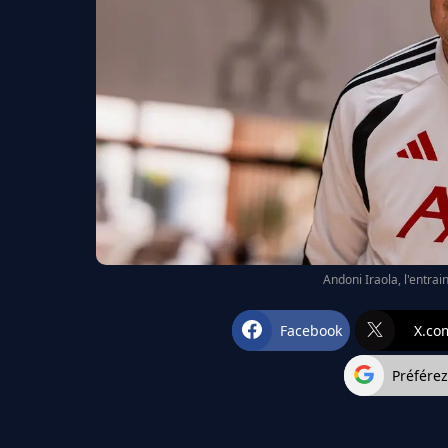
Andoni Iraola, l'entra
Facebook
X.co
Préfére