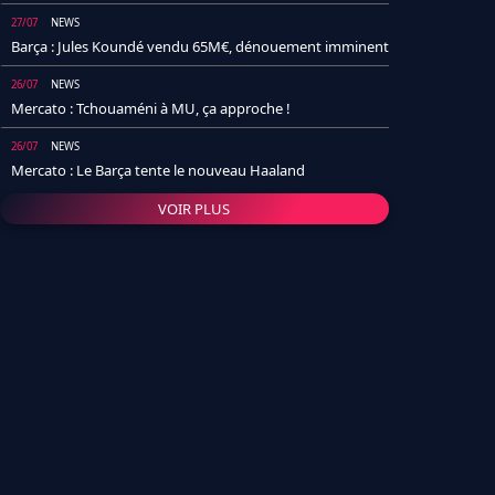
27/07
NEWS
Barça : Jules Koundé vendu 65M€, dénouement imminent
26/07
NEWS
Mercato : Tchouaméni à MU, ça approche !
26/07
NEWS
Mercato : Le Barça tente le nouveau Haaland
VOIR PLUS
26/07
NEWS
Real Madrid : Un socio annonce la date et le transfert de
Yan Diomande
25/07
NEWS
PSG : Après Arsenal, un autre club lâche l'affaire pour
Barcola
24/07
NEWS
Barça : Karim Adeyemi sème déjà la zizanie dans le
vestiaire !
24/07
L'AVIS DE LA RÉDAC'
Real Madrid : Pourquoi l'arrivée de Michael Olise va