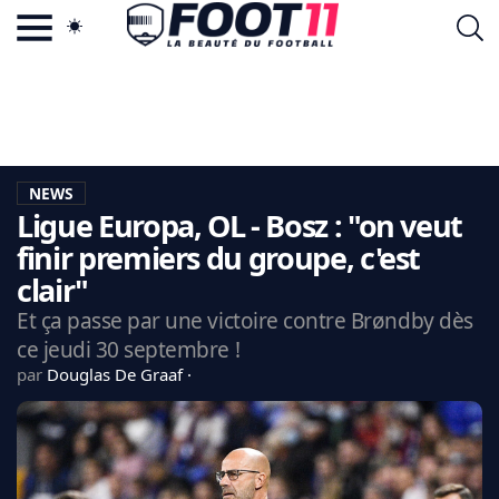
ACTU FOOTBALL POPULAIRE
FOOT11.COM
TAGS
LA TEAM
LA CHARTE
NEWS
VIE PRIVÉE
Ligue Europa, OL - Bosz : "on veut
CGU
CONTACTEZ-NOUS
finir premiers du groupe, c'est
clair"
Et ça passe par une victoire contre Brøndby dès
ce jeudi 30 septembre !
MERCATO
par
Douglas De Graaf
CDM 2026
EDF
PSG
LIGUE 1
REAL MADRID