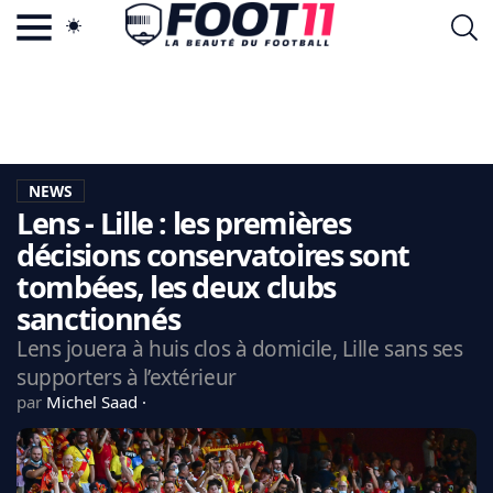
ACTU FOOTBALL POPULAIRE
FOOT11.COM
TAGS
LA TEAM
LA CHARTE
NEWS
VIE PRIVÉE
Lens - Lille : les premières
CGU
CONTACTEZ-NOUS
décisions conservatoires sont
tombées, les deux clubs
sanctionnés
Lens jouera à huis clos à domicile, Lille sans ses
MERCATO
supporters à l’extérieur
CDM 2026
par
Michel Saad
EDF
PSG
LIGUE 1
REAL MADRID