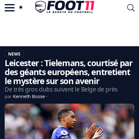
ACTU FOOTBALL POPULAIRE
FOOT11.COM
TAGS
LA TEAM
LA CHARTE
NEWS
VIE PRIVÉE
Leicester : Tielemans, courtisé par
CGU
CONTACTEZ-NOUS
des géants européens, entretient
le mystère sur son avenir
De très gros clubs suivent le Belge de près
par
Kenneth Bosse
MERCATO
CDM 2026
EDF
PSG
LIGUE 1
REAL MADRID