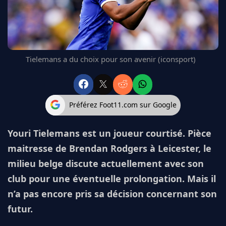
FC BARCELONE
MANCHESTER UNITED
CHELSEA
ARSENAL
Tielemans a du choix pour son avenir (iconsport)
BAYERN
L'AVIS DE LA RÉDAC'
Préférez Foot11.com sur Google
Youri Tielemans est un joueur courtisé. Pièce
maitresse de Brendan Rodgers à Leicester, le
milieu belge discute actuellement avec son
club pour une éventuelle prolongation. Mais il
n’a pas encore pris sa décision concernant son
futur.