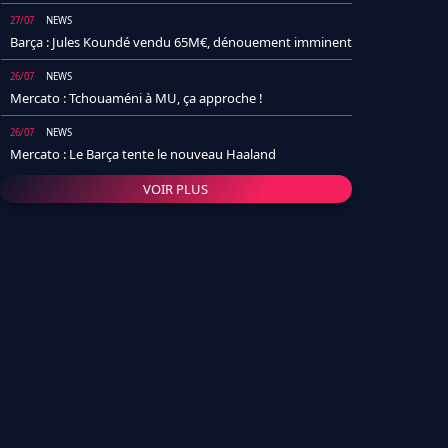
27/07
NEWS
Barça : Jules Koundé vendu 65M€, dénouement imminent
26/07
NEWS
Mercato : Tchouaméni à MU, ça approche !
26/07
NEWS
Mercato : Le Barça tente le nouveau Haaland
VOIR PLUS
26/07
NEWS
Real Madrid : Un socio annonce la date et le transfert de
Yan Diomande
25/07
NEWS
PSG : Après Arsenal, un autre club lâche l'affaire pour
Barcola
24/07
NEWS
Barça : Karim Adeyemi sème déjà la zizanie dans le
vestiaire !
24/07
L'AVIS DE LA RÉDAC'
Real Madrid : Pourquoi l'arrivée de Michael Olise va