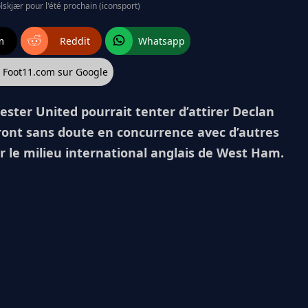
olskjær pour l'été prochain (iconsport)
m
Reddit
Whatsapp
z Foot11.com sur Google
ster United pourrait tenter d’attirer Declan
eront sans doute en concurrence avec d’autres
 le milieu international anglais de West Ham.