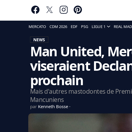
MERCATO
CDM 2026
EDF
PSG
LIGUE 1
REAL MAD
NEWS
Man United, Merc
viseraient Declan
prochain
Mais d'autres mastodontes de Premi
Mancuniens
par
Kenneth Bosse