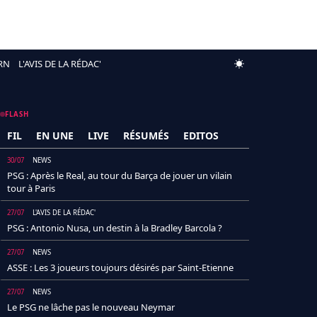
RN
L'AVIS DE LA RÉDAC'
FLASH
FIL
EN UNE
LIVE
RÉSUMÉS
EDITOS
30/07
NEWS
PSG : Après le Real, au tour du Barça de jouer un vilain
tour à Paris
27/07
L'AVIS DE LA RÉDAC'
PSG : Antonio Nusa, un destin à la Bradley Barcola ?
27/07
NEWS
ASSE : Les 3 joueurs toujours désirés par Saint-Etienne
27/07
NEWS
Le PSG ne lâche pas le nouveau Neymar