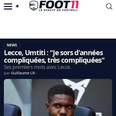
ACTU FOOTBALL POPULAIRE
FOOT11.COM
TAGS
LA TEAM
LA CHARTE
NEWS
VIE PRIVÉE
Lecce, Umtiti : "Je sors d'années
CGU
CONTACTEZ-NOUS
compliquées, très compliquées"
Ses premiers mots avec Lecce.
par
Guillaume LR
MERCATO
CDM 2026
EDF
PSG
LIGUE 1
REAL MADRID