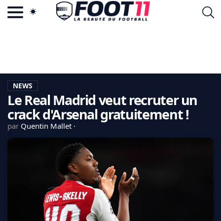
ACTU FOOTBALL POPULAIRE
FOOT11.COM
TAGS
LA TEAM
LA CHARTE
NEWS
VIE PRIVÉE
Le Real Madrid veut recruter un
CGU
CONTACTEZ-NOUS
crack d'Arsenal gratuitement !
par
Quentin Mallet
MERCATO
CDM 2026
EDF
PSG
LIGUE 1
REAL MADRID