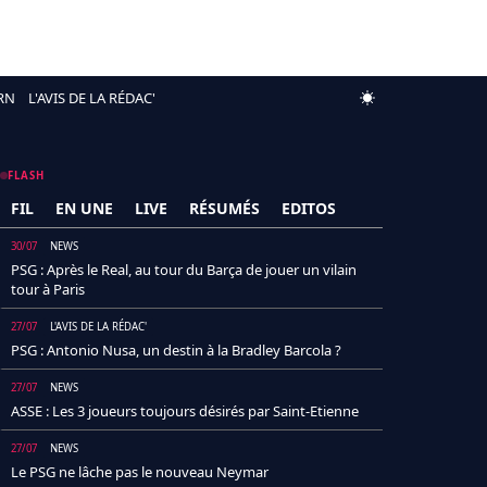
RN
L'AVIS DE LA RÉDAC'
FLASH
FIL
EN UNE
LIVE
RÉSUMÉS
EDITOS
30/07
NEWS
PSG : Après le Real, au tour du Barça de jouer un vilain
tour à Paris
27/07
L'AVIS DE LA RÉDAC'
PSG : Antonio Nusa, un destin à la Bradley Barcola ?
27/07
NEWS
ASSE : Les 3 joueurs toujours désirés par Saint-Etienne
27/07
NEWS
Le PSG ne lâche pas le nouveau Neymar