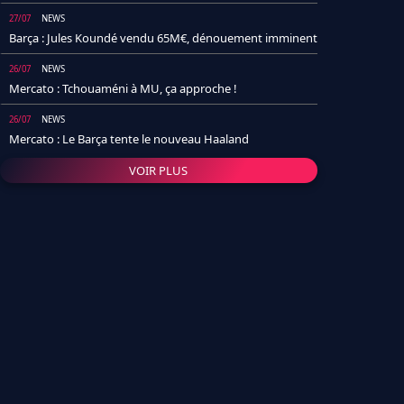
27/07
NEWS
Barça : Jules Koundé vendu 65M€, dénouement imminent
26/07
NEWS
Mercato : Tchouaméni à MU, ça approche !
26/07
NEWS
Mercato : Le Barça tente le nouveau Haaland
VOIR PLUS
26/07
NEWS
Real Madrid : Un socio annonce la date et le transfert de
Yan Diomande
25/07
NEWS
PSG : Après Arsenal, un autre club lâche l'affaire pour
Barcola
24/07
NEWS
Barça : Karim Adeyemi sème déjà la zizanie dans le
vestiaire !
24/07
L'AVIS DE LA RÉDAC'
Real Madrid : Pourquoi l'arrivée de Michael Olise va