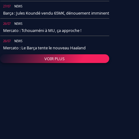
27/07
NEWS
Barça : Jules Koundé vendu 65M€, dénouement imminent
26/07
NEWS
Mercato : Tchouaméni à MU, ça approche !
26/07
NEWS
Mercato : Le Barça tente le nouveau Haaland
VOIR PLUS
26/07
NEWS
Real Madrid : Un socio annonce la date et le transfert de
Yan Diomande
25/07
NEWS
PSG : Après Arsenal, un autre club lâche l'affaire pour
Barcola
24/07
NEWS
Barça : Karim Adeyemi sème déjà la zizanie dans le
vestiaire !
24/07
L'AVIS DE LA RÉDAC'
Real Madrid : Pourquoi l'arrivée de Michael Olise va