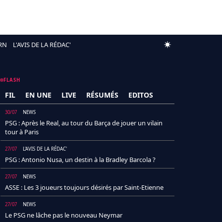
RN
L'AVIS DE LA RÉDAC'
FLASH
FIL
EN UNE
LIVE
RÉSUMÉS
EDITOS
30/07
NEWS
PSG : Après le Real, au tour du Barça de jouer un vilain
tour à Paris
27/07
L'AVIS DE LA RÉDAC'
PSG : Antonio Nusa, un destin à la Bradley Barcola ?
27/07
NEWS
ASSE : Les 3 joueurs toujours désirés par Saint-Etienne
27/07
NEWS
Le PSG ne lâche pas le nouveau Neymar