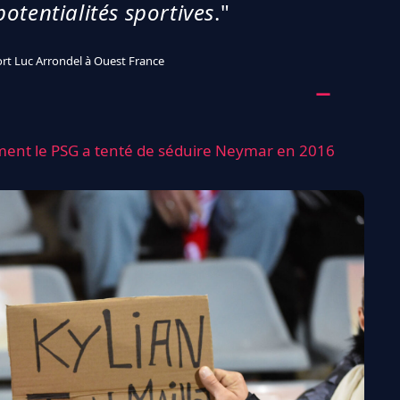
otentialités sportives
."
rt Luc Arrondel à Ouest France
mment le PSG a tenté de séduire Neymar en 2016