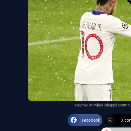
Neymar et Kylian Mbappé contribuen
Facebook
X.co