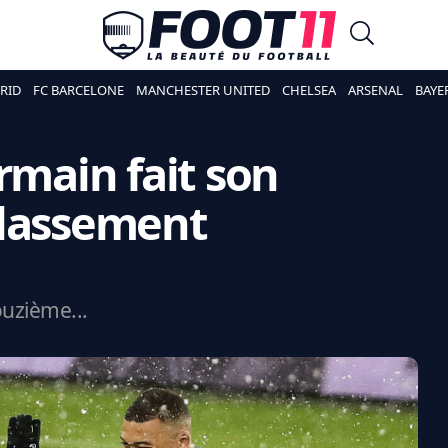
RID
FC BARCELONE
MANCHESTER UNITED
CHELSEA
ARSENAL
BAYE
rmain fait son
classement
ouzième...