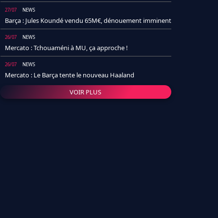
27/07
NEWS
Barça : Jules Koundé vendu 65M€, dénouement imminent
26/07
NEWS
Mercato : Tchouaméni à MU, ça approche !
26/07
NEWS
Mercato : Le Barça tente le nouveau Haaland
VOIR PLUS
26/07
NEWS
Real Madrid : Un socio annonce la date et le transfert de
Yan Diomande
25/07
NEWS
PSG : Après Arsenal, un autre club lâche l'affaire pour
Barcola
24/07
NEWS
Barça : Karim Adeyemi sème déjà la zizanie dans le
vestiaire !
24/07
L'AVIS DE LA RÉDAC'
Real Madrid : Pourquoi l'arrivée de Michael Olise va