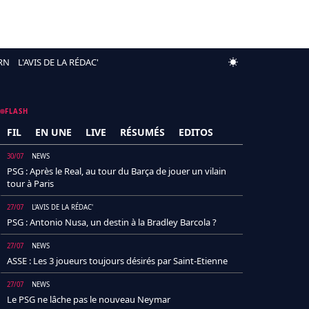
RN
L'AVIS DE LA RÉDAC'
FLASH
FIL
EN UNE
LIVE
RÉSUMÉS
EDITOS
30/07
NEWS
PSG : Après le Real, au tour du Barça de jouer un vilain
tour à Paris
27/07
L'AVIS DE LA RÉDAC'
PSG : Antonio Nusa, un destin à la Bradley Barcola ?
27/07
NEWS
ASSE : Les 3 joueurs toujours désirés par Saint-Etienne
27/07
NEWS
Le PSG ne lâche pas le nouveau Neymar