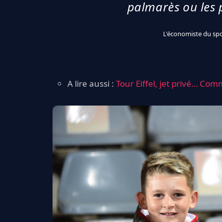
palmarès ou les p
L'économiste du spo
A lire aussi :
Tour Eiffel, jet privé… Co