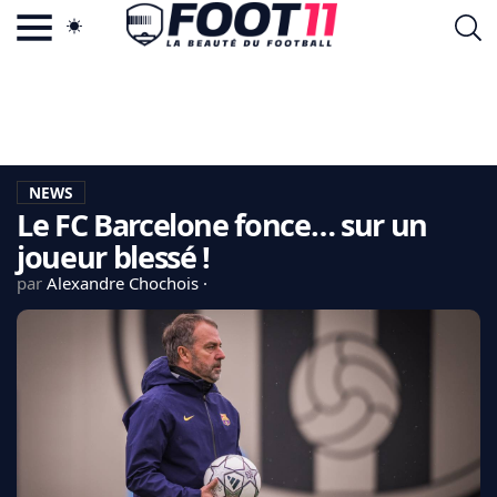
ACTU FOOTBALL POPULAIRE
FOOT11.COM
TAGS
LA TEAM
LA CHARTE
NEWS
VIE PRIVÉE
Le FC Barcelone fonce… sur un
CGU
CONTACTEZ-NOUS
joueur blessé !
par
Alexandre Chochois
MERCATO
CDM 2026
EDF
PSG
LIGUE 1
REAL MADRID