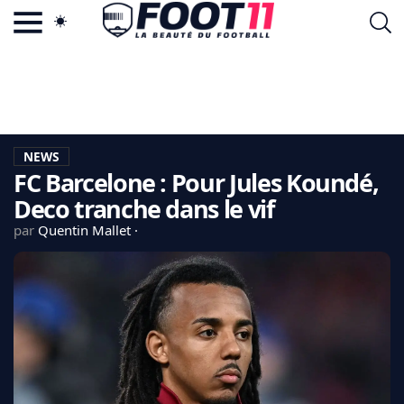
ACTU FOOTBALL POPULAIRE
FOOT11.COM
TAGS
LA TEAM
LA CHARTE
NEWS
VIE PRIVÉE
FC Barcelone : Pour Jules Koundé,
CGU
CONTACTEZ-NOUS
Deco tranche dans le vif
par
Quentin Mallet
MERCATO
CDM 2026
EDF
PSG
LIGUE 1
REAL MADRID