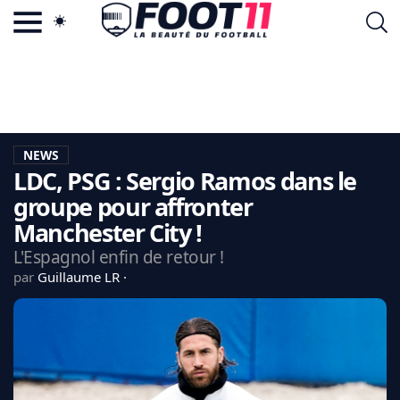
ACTU FOOTBALL POPULAIRE
FOOT11.COM
TAGS
LA TEAM
LA CHARTE
NEWS
VIE PRIVÉE
LDC, PSG : Sergio Ramos dans le
CGU
CONTACTEZ-NOUS
groupe pour affronter
Manchester City !
L'Espagnol enfin de retour !
par
Guillaume LR
MERCATO
CDM 2026
EDF
PSG
LIGUE 1
REAL MADRID