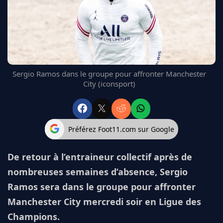
FC BARCELONE
MANCHESTER UNITED
CHELSEA
ARSENAL
BAYERN
L'AVIS DE LA RÉDAC'
Sergio Ramos dans le groupe pour affronter Manchester
City (iconsport)
Préférez Foot11.com sur Google
De retour à l’entraineur collectif après de
nombreuses semaines d’absence, Sergio
Ramos sera dans le groupe pour affronter
Manchester City mercredi soir en Ligue des
Champions.