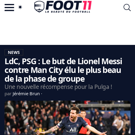
ACTU FOOTBALL POPULAIRE
FOOT11.COM
TAGS
LA TEAM
LA CHARTE
NEWS
VIE PRIVÉE
LdC, PSG : Le but de Lionel Messi
CGU
CONTACTEZ-NOUS
contre Man City élu le plus beau
de la phase de groupe
Une nouvelle récompense pour la Pulga !
par
Jérémie Brun
MERCATO
CDM 2026
EDF
PSG
LIGUE 1
REAL MADRID