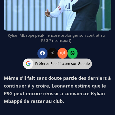
FC BARCELONE
MANCHESTER UNITED
CHELSEA
ARSENAL
BAYERN
Kylian Mbappé peut-il encore prolonger son contrat au
L'AVIS DE LA RÉDAC'
PSG ? (iconsport)
Préférez Foot11.com sur Google
Même s'il fait sans doute partie des derniers à
continuer à y croire, Leonardo estime que le
PSG peut encore réussir à convaincre Kylian
Mbappé de rester au club.