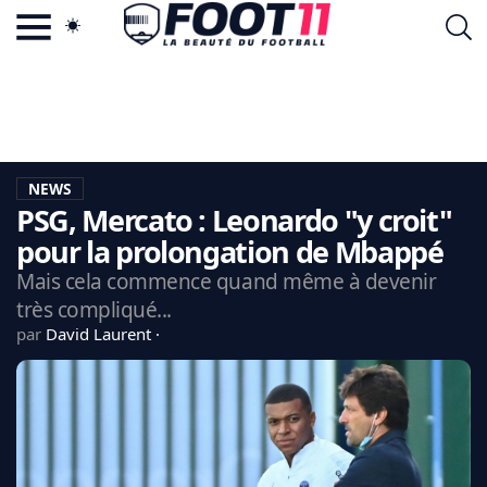
ACTU FOOTBALL POPULAIRE
FOOT11.COM
TAGS
LA TEAM
LA CHARTE
NEWS
VIE PRIVÉE
PSG, Mercato : Leonardo "y croit"
CGU
CONTACTEZ-NOUS
pour la prolongation de Mbappé
Mais cela commence quand même à devenir
très compliqué...
par
David Laurent
MERCATO
CDM 2026
EDF
PSG
LIGUE 1
REAL MADRID