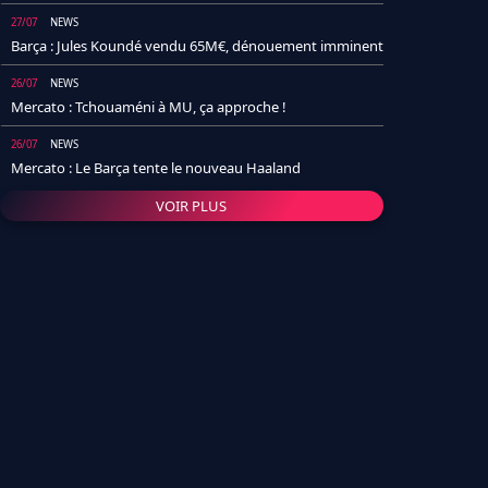
27/07
NEWS
Barça : Jules Koundé vendu 65M€, dénouement imminent
26/07
NEWS
Mercato : Tchouaméni à MU, ça approche !
26/07
NEWS
Mercato : Le Barça tente le nouveau Haaland
VOIR PLUS
26/07
NEWS
Real Madrid : Un socio annonce la date et le transfert de
Yan Diomande
25/07
NEWS
PSG : Après Arsenal, un autre club lâche l'affaire pour
Barcola
24/07
NEWS
Barça : Karim Adeyemi sème déjà la zizanie dans le
vestiaire !
24/07
L'AVIS DE LA RÉDAC'
Real Madrid : Pourquoi l'arrivée de Michael Olise va