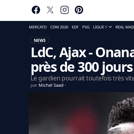
MERCATO
CDM 2026
EDF
PSG
LIGUE 1
REAL MAD
NEWS
LdC, Ajax - Onana
près de 300 jour
Le gardien pourrait toutefois très vite 
par
Michel Saad