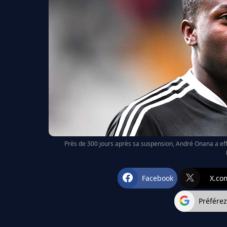
Près de 300 jours après sa suspension, André Onana a e
Facebook
X.co
Préfére