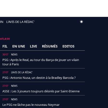
RN
L'AVIS DE LA RÉDAC'
FLASH
FIL
EN UNE
LIVE
RÉSUMÉS
EDITOS
30/07
NEWS
PSG : Après le Real, au tour du Barça de jouer un vilain
tour à Paris
27/07
L'AVIS DE LA RÉDAC'
PSG : Antonio Nusa, un destin à la Bradley Barcola ?
27/07
NEWS
ASSE : Les 3 joueurs toujours désirés par Saint-Etienne
27/07
NEWS
Le PSG ne lâche pas le nouveau Neymar