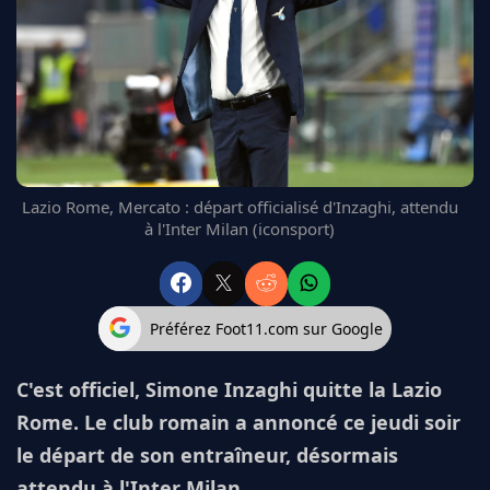
FC BARCELONE
MANCHESTER UNITED
CHELSEA
ARSENAL
BAYERN
L'AVIS DE LA RÉDAC'
Lazio Rome, Mercato : départ officialisé d'Inzaghi, attendu
à l'Inter Milan (iconsport)
Préférez Foot11.com sur Google
C'est officiel, Simone Inzaghi quitte la Lazio
Rome. Le club romain a annoncé ce jeudi soir
le départ de son entraîneur, désormais
attendu à l'Inter Milan.