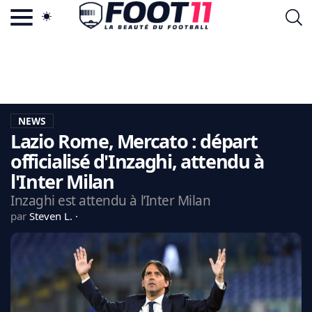
ACTU FOOTBALL POPULAIRE
FOOT11.COM
TAGS
LA TEAM
LA CHARTE
NEWS
VIE PRIVÉE
Lazio Rome, Mercato : départ
CGU
CONTACTEZ-NOUS
officialisé d'Inzaghi, attendu à
l'Inter Milan
Inzaghi est attendu à l’Inter Milan
par
Steven L.
MERCATO
CDM 2026
EDF
PSG
LIGUE 1
REAL MADRID