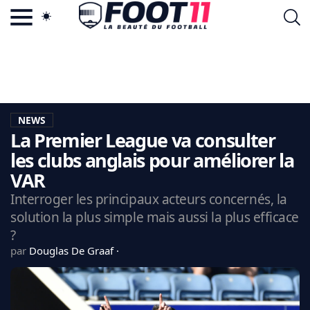
ACTU FOOTBALL POPULAIRE
FOOT11.COM
TAGS
LA TEAM
LA CHARTE
NEWS
VIE PRIVÉE
La Premier League va consulter
CGU
CONTACTEZ-NOUS
les clubs anglais pour améliorer la
VAR
Interroger les principaux acteurs concernés, la
solution la plus simple mais aussi la plus efficace
MERCATO
?
CDM 2026
par
Douglas De Graaf
EDF
PSG
LIGUE 1
REAL MADRID