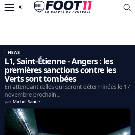
ACTU FOOTBALL POPULAIRE
FOOT11.COM
TAGS
LA TEAM
LA CHARTE
NEWS
VIE PRIVÉE
L1, Saint-Étienne - Angers : les
CGU
CONTACTEZ-NOUS
premières sanctions contre les
Verts sont tombées
En attendant celles qui seront déterminées le 17
novembre prochain...
MERCATO
par
Michel Saad
CDM 2026
EDF
PSG
LIGUE 1
REAL MADRID