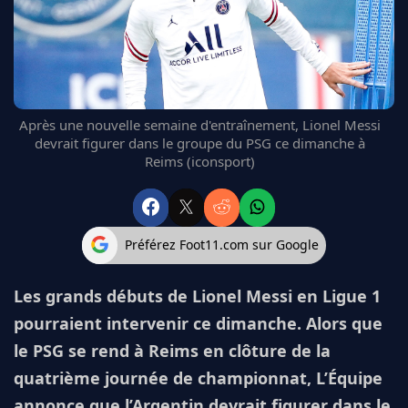
FC BARCELONE
MANCHESTER UNITED
CHELSEA
ARSENAL
BAYERN
Après une nouvelle semaine d'entraînement, Lionel Messi
L'AVIS DE LA RÉDAC'
devrait figurer dans le groupe du PSG ce dimanche à
Reims (iconsport)
Préférez Foot11.com sur Google
Les grands débuts de Lionel Messi en Ligue 1
pourraient intervenir ce dimanche. Alors que
le PSG se rend à Reims en clôture de la
quatrième journée de championnat, L’Équipe
annonce que l’Argentin devrait figurer dans le