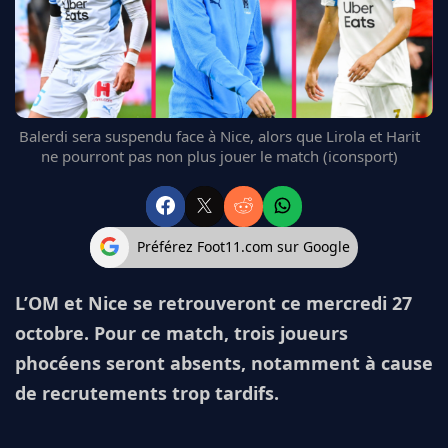
FC BARCELONE
MANCHESTER UNITED
CHELSEA
ARSENAL
BAYERN
Balerdi sera suspendu face à Nice, alors que Lirola et Harit
L'AVIS DE LA RÉDAC'
ne pourront pas non plus jouer le match (iconsport)
Préférez Foot11.com sur Google
L’OM et Nice se retrouveront ce mercredi 27
octobre. Pour ce match, trois joueurs
phocéens seront absents, notamment à cause
de recrutements trop tardifs.