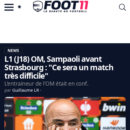
ACTU FOOTBALL POPULAIRE
FOOT11.COM
TAGS
LA TEAM
LA CHARTE
NEWS
VIE PRIVÉE
L1 (J18) OM, Sampaoli avant
CGU
CONTACTEZ-NOUS
Strasbourg : "Ce sera un match
très difficile"
L'entraineur de l'OM était en conf.
par
Guillaume LR
MERCATO
CDM 2026
EDF
PSG
LIGUE 1
REAL MADRID