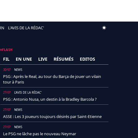
RN
L'AVIS DE LA RÉDAC'
FLASH
FIL
EN UNE
LIVE
RÉSUMÉS
EDITOS
30/07
NEWS
PSG : Après le Real, au tour du Barça de jouer un vilain
tour à Paris
27/07
L'AVIS DE LA RÉDAC'
PSG : Antonio Nusa, un destin à la Bradley Barcola ?
27/07
NEWS
ASSE : Les 3 joueurs toujours désirés par Saint-Etienne
27/07
NEWS
Le PSG ne lâche pas le nouveau Neymar