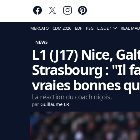
MERCATO
CDM 2026
EDF
PSG
LIGUE 1
REAL MAD
NEWS
L1 (J17) Nice, Gal
Strasbourg : "Il f
vraies bonnes qu
La réaction du coach niçois.
par
Guillaume LR