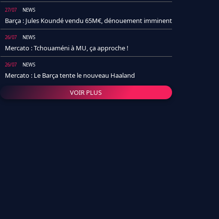
27/07
NEWS
Barça : Jules Koundé vendu 65M€, dénouement imminent
26/07
NEWS
Mercato : Tchouaméni à MU, ça approche !
26/07
NEWS
Mercato : Le Barça tente le nouveau Haaland
VOIR PLUS
26/07
NEWS
Real Madrid : Un socio annonce la date et le transfert de
Yan Diomande
25/07
NEWS
PSG : Après Arsenal, un autre club lâche l'affaire pour
Barcola
24/07
NEWS
Barça : Karim Adeyemi sème déjà la zizanie dans le
vestiaire !
24/07
L'AVIS DE LA RÉDAC'
Real Madrid : Pourquoi l'arrivée de Michael Olise va