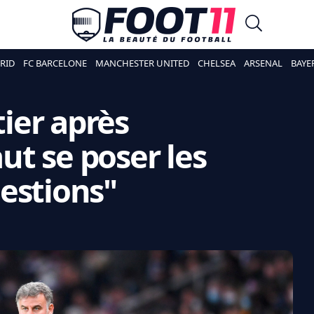
RID
FC BARCELONE
MANCHESTER UNITED
CHELSEA
ARSENAL
BAYE
tier après
aut se poser les
estions"