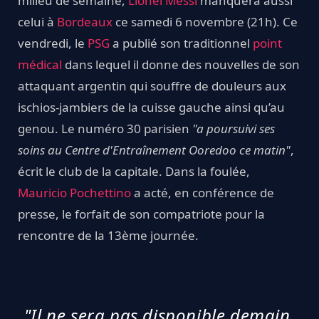
milieu de semaine,
Lionel Messi
manquera aussi
celui à
Bordeaux
ce samedi 6 novembre (21h). Ce
vendredi, le
PSG
a publié son traditionnel
point
médical
dans lequel il donne des nouvelles de son
attaquant argentin qui souffre de douleurs aux
ischios-jambiers de la cuisse gauche ainsi qu’au
genou. Le numéro 30 parisien
"a poursuivi ses
soins au Centre d'Entraînement Ooredoo ce matin"
,
écrit le club de la capitale. Dans la foulée,
Mauricio Pochettino
a acté, en conférence de
presse, le forfait de son compatriote pour la
rencontre de la 13ème journée.
"Il ne sera pas disponible demain.