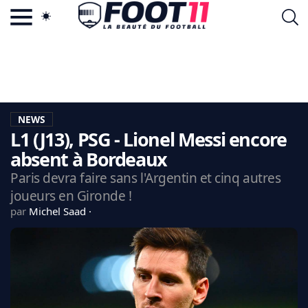
ACTU FOOTBALL POPULAIRE
FOOT11.COM
TAGS
LA TEAM
LA CHARTE
NEWS
VIE PRIVÉE
L1 (J13), PSG - Lionel Messi encore
CGU
CONTACTEZ-NOUS
absent à Bordeaux
Paris devra faire sans l'Argentin et cinq autres
joueurs en Gironde !
par
Michel Saad
MERCATO
CDM 2026
EDF
PSG
LIGUE 1
REAL MADRID