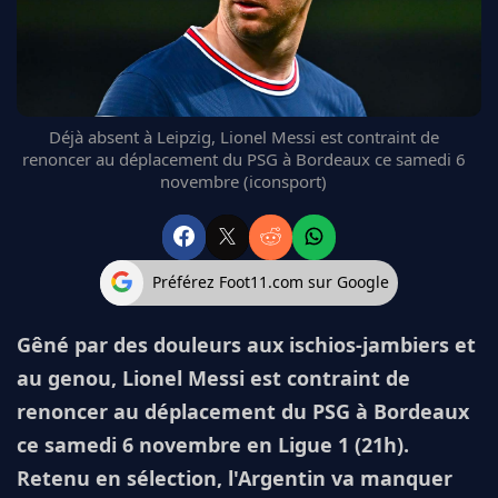
FC BARCELONE
MANCHESTER UNITED
CHELSEA
ARSENAL
BAYERN
Déjà absent à Leipzig, Lionel Messi est contraint de
renoncer au déplacement du PSG à Bordeaux ce samedi 6
L'AVIS DE LA RÉDAC'
novembre (iconsport)
Préférez Foot11.com sur Google
Gêné par des douleurs aux ischios-jambiers et
au genou, Lionel Messi est contraint de
renoncer au déplacement du PSG à Bordeaux
ce samedi 6 novembre en Ligue 1 (21h).
Retenu en sélection, l'Argentin va manquer