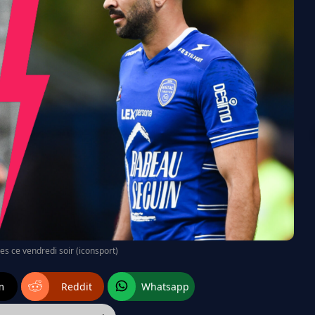
es ce vendredi soir (iconsport)
m
Reddit
Whatsapp