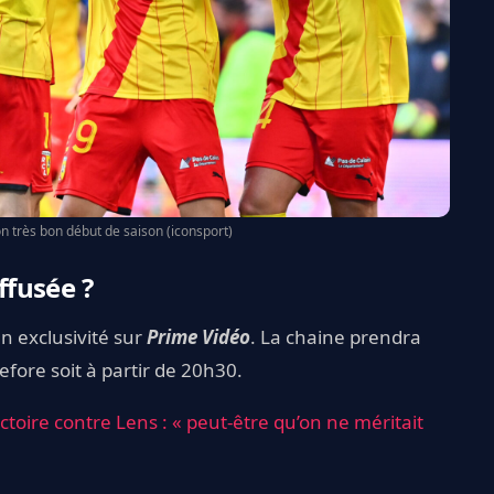
on très bon début de saison (iconsport)
ffusée ?
en exclusivité sur
Prime Vidéo
. La chaine prendra
fore soit à partir de 20h30.
ictoire contre Lens : « peut-être qu’on ne méritait