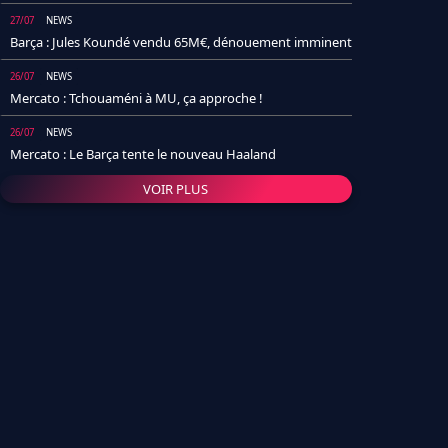
27/07
NEWS
Barça : Jules Koundé vendu 65M€, dénouement imminent
26/07
NEWS
Mercato : Tchouaméni à MU, ça approche !
26/07
NEWS
Mercato : Le Barça tente le nouveau Haaland
VOIR PLUS
26/07
NEWS
Real Madrid : Un socio annonce la date et le transfert de
Yan Diomande
25/07
NEWS
PSG : Après Arsenal, un autre club lâche l'affaire pour
Barcola
24/07
NEWS
Barça : Karim Adeyemi sème déjà la zizanie dans le
vestiaire !
24/07
L'AVIS DE LA RÉDAC'
Real Madrid : Pourquoi l'arrivée de Michael Olise va