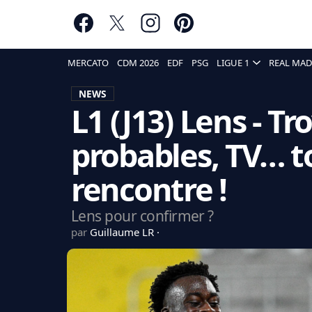
MERCATO
CDM 2026
EDF
PSG
LIGUE 1
REAL MAD
NEWS
L1 (J13) Lens - T
probables, TV… to
rencontre !
Lens pour confirmer ?
par
Guillaume LR