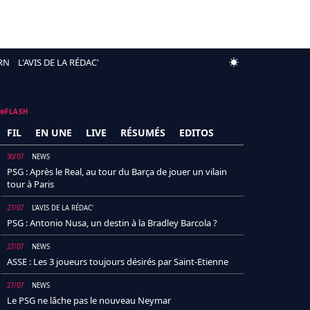
RN
L'AVIS DE LA RÉDAC'
FLASH
FIL
EN UNE
LIVE
RÉSUMÉS
EDITOS
30/07
NEWS
PSG : Après le Real, au tour du Barça de jouer un vilain
tour à Paris
27/07
L'AVIS DE LA RÉDAC'
PSG : Antonio Nusa, un destin à la Bradley Barcola ?
27/07
NEWS
ASSE : Les 3 joueurs toujours désirés par Saint-Etienne
27/07
NEWS
Le PSG ne lâche pas le nouveau Neymar