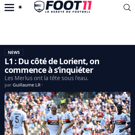
ACTU FOOTBALL POPULAIRE
FOOT11.COM
TAGS
LA TEAM
LA CHARTE
NEWS
VIE PRIVÉE
L1 : Du côté de Lorient, on
CGU
CONTACTEZ-NOUS
commence à s’inquiéter
Les Merlus ont la tête sous l'eau.
par
Guillaume LR
MERCATO
CDM 2026
EDF
PSG
LIGUE 1
REAL MADRID