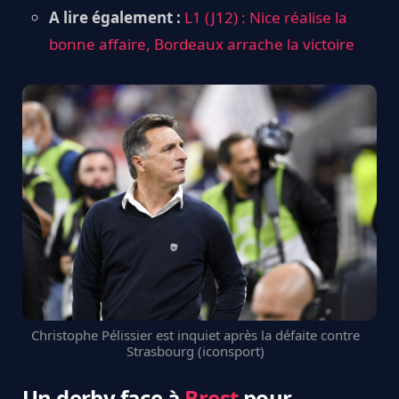
A lire également :
L1 (J12) : Nice réalise la
bonne affaire, Bordeaux arrache la victoire
Christophe Pélissier est inquiet après la défaite contre
Strasbourg (iconsport)
Un derby face à
Brest
pour