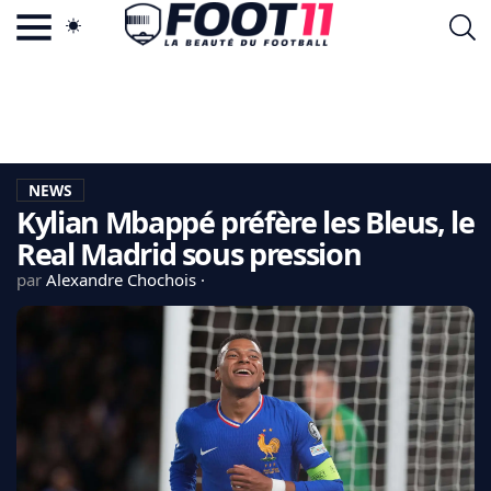
ACTU FOOTBALL POPULAIRE
FOOT11.COM
TAGS
LA TEAM
LA CHARTE
NEWS
VIE PRIVÉE
Kylian Mbappé préfère les Bleus, le
CGU
CONTACTEZ-NOUS
Real Madrid sous pression
par
Alexandre Chochois
MERCATO
CDM 2026
EDF
PSG
LIGUE 1
REAL MADRID