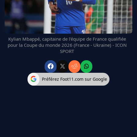
FC BARCELONE
MANCHESTER UNITED
CHELSEA
ARSENAL
BAYERN
Kylian Mbappé, capitaine de l'équipe de France qualifiée
L'AVIS DE LA RÉDAC'
pour la Coupe du monde 2026 (France - Ukraine) - ICON
SPORT
Préférez Foot11.com sur Google