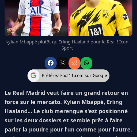
FC BARCELONE
MANCHESTER UNITED
CHELSEA
ARSENAL
BAYERN
Kylian Mbappé plutôt qu'Erling Haaland pour le Real ! Icon
L'AVIS DE LA RÉDAC'
Sport
Préférez Foot11.com sur Google
Le Real Madrid veut faire un grand retour en
force sur le mercato. Kylian Mbappé, Erling
Haaland... Le club merengue s'est positionné
sur les deux dossiers et semble prêt à faire
parler la poudre pour l'un comme pour l'autre.