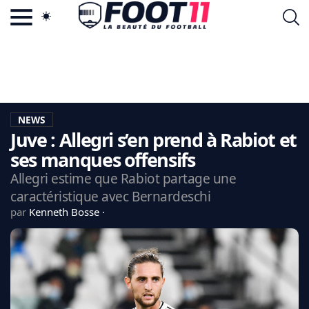
ACTU FOOTBALL POPULAIRE
FOOT11.COM
TAGS
LA TEAM
LA CHARTE
NEWS
VIE PRIVÉE
Juve : Allegri s’en prend à Rabiot et
CGU
CONTACTEZ-NOUS
ses manques offensifs
Allegri estime que Rabiot partage une
caractéristique avec Bernardeschi
par
Kenneth Bosse
MERCATO
CDM 2026
EDF
PSG
LIGUE 1
REAL MADRID