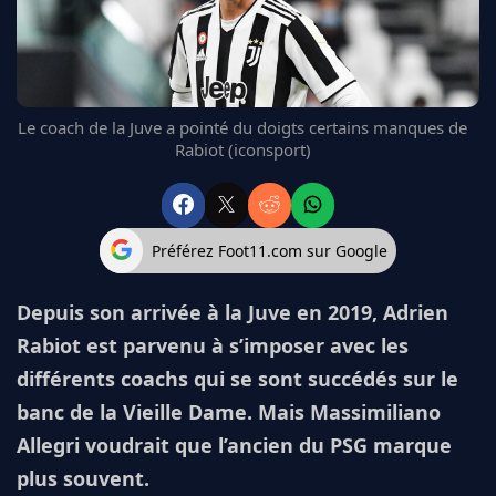
FC BARCELONE
MANCHESTER UNITED
CHELSEA
ARSENAL
Le coach de la Juve a pointé du doigts certains manques de
BAYERN
Rabiot (iconsport)
L'AVIS DE LA RÉDAC'
Préférez Foot11.com sur Google
Depuis son arrivée à la Juve en 2019, Adrien
Rabiot est parvenu à s’imposer avec les
différents coachs qui se sont succédés sur le
banc de la Vieille Dame. Mais Massimiliano
Allegri voudrait que l’ancien du PSG marque
plus souvent.