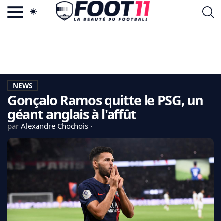
ACTU FOOTBALL POPULAIRE
FOOT11.COM
TAGS
LA TEAM
LA CHARTE
NEWS
VIE PRIVÉE
Gonçalo Ramos quitte le PSG, un
CGU
CONTACTEZ-NOUS
géant anglais à l'affût
par
Alexandre Chochois
MERCATO
CDM 2026
EDF
PSG
LIGUE 1
REAL MADRID