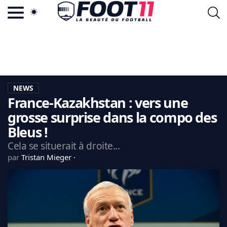
ACTU FOOTBALL POPULAIRE
FOOT11.COM
TAGS
LA TEAM
LA CHARTE
NEWS
VIE PRIVÉE
France-Kazakhstan : vers une
CGU
CONTACTEZ-NOUS
grosse surprise dans la compo des
Bleus !
Cela se situerait à droite...
par
Tristan Mieger
MERCATO
CDM 2026
EDF
PSG
LIGUE 1
REAL MADRID