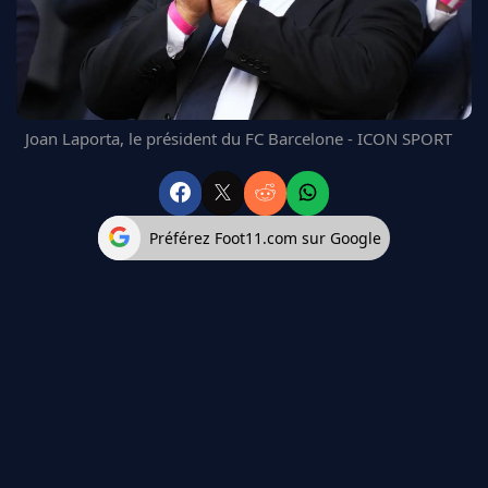
FC BARCELONE
MANCHESTER UNITED
CHELSEA
ARSENAL
BAYERN
Joan Laporta, le président du FC Barcelone - ICON SPORT
L'AVIS DE LA RÉDAC'
Préférez Foot11.com sur Google