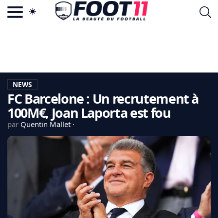
ACTU FOOTBALL POPULAIRE
FOOT11.COM
TAGS
LA TEAM
LA CHARTE
NEWS
VIE PRIVÉE
FC Barcelone : Un recrutement à
CGU
CONTACTEZ-NOUS
100M€, Joan Laporta est fou
par
Quentin Mallet
MERCATO
CDM 2026
EDF
PSG
LIGUE 1
REAL MADRID