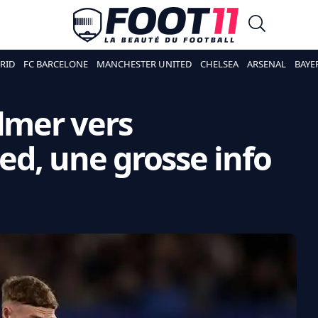
RID
FC BARCELONE
MANCHESTER UNITED
CHELSEA
ARSENAL
BAYE
almer vers
d, une grosse info