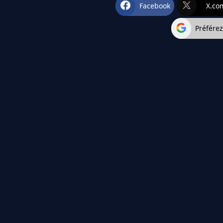
Facebook
X.co
Préfére