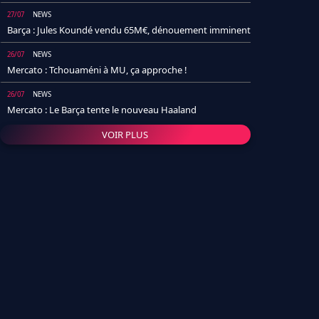
27/07
NEWS
Barça : Jules Koundé vendu 65M€, dénouement imminent
26/07
NEWS
Mercato : Tchouaméni à MU, ça approche !
26/07
NEWS
Mercato : Le Barça tente le nouveau Haaland
VOIR PLUS
26/07
NEWS
Real Madrid : Un socio annonce la date et le transfert de
Yan Diomande
25/07
NEWS
PSG : Après Arsenal, un autre club lâche l'affaire pour
Barcola
24/07
NEWS
Barça : Karim Adeyemi sème déjà la zizanie dans le
vestiaire !
24/07
L'AVIS DE LA RÉDAC'
Real Madrid : Pourquoi l'arrivée de Michael Olise va