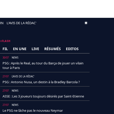
RN
L'AVIS DE LA RÉDAC'
FLASH
FIL
EN UNE
LIVE
RÉSUMÉS
EDITOS
30/07
NEWS
PSG : Après le Real, au tour du Barça de jouer un vilain
tour à Paris
27/07
L'AVIS DE LA RÉDAC'
PSG : Antonio Nusa, un destin à la Bradley Barcola ?
27/07
NEWS
ASSE : Les 3 joueurs toujours désirés par Saint-Etienne
27/07
NEWS
Le PSG ne lâche pas le nouveau Neymar