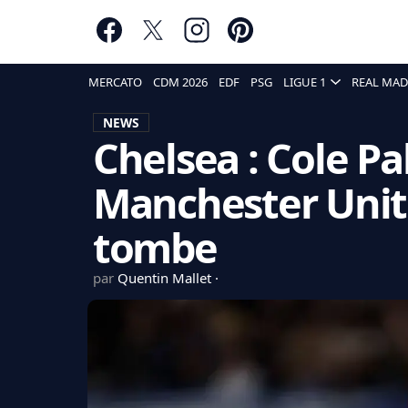
MERCATO
CDM 2026
EDF
PSG
LIGUE 1
REAL MAD
NEWS
Chelsea : Cole P
Manchester Unite
tombe
par
Quentin Mallet