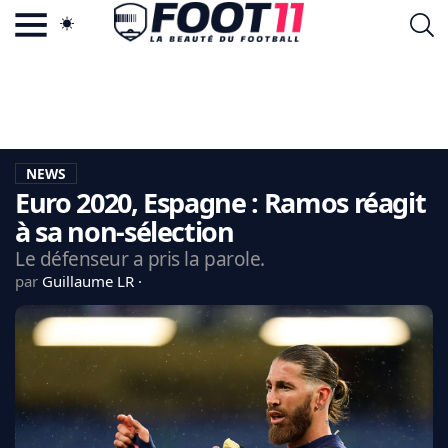
ACTU FOOTBALL POPULAIRE
FOOT11.COM
TAGS
LA TEAM
LA CHARTE
NEWS
VIE PRIVÉE
Euro 2020, Espagne : Ramos réagit
CGU
CONTACTEZ-NOUS
à sa non-sélection
Le défenseur a pris la parole.
par
Guillaume LR
MERCATO
CDM 2026
EDF
PSG
LIGUE 1
REAL MADRID