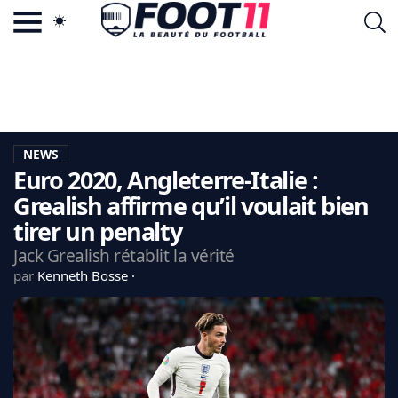
ACTU FOOTBALL POPULAIRE
FOOT11.COM
TAGS
LA TEAM
LA CHARTE
NEWS
VIE PRIVÉE
Euro 2020, Angleterre-Italie :
CGU
CONTACTEZ-NOUS
Grealish affirme qu’il voulait bien
tirer un penalty
Jack Grealish rétablit la vérité
par
Kenneth Bosse
MERCATO
CDM 2026
EDF
PSG
LIGUE 1
REAL MADRID