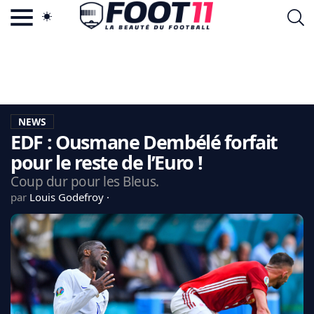
ACTU FOOTBALL POPULAIRE
FOOT11.COM
TAGS
LA TEAM
LA CHARTE
NEWS
VIE PRIVÉE
EDF : Ousmane Dembélé forfait
CGU
CONTACTEZ-NOUS
pour le reste de l’Euro !
Coup dur pour les Bleus.
par
Louis Godefroy
MERCATO
CDM 2026
EDF
PSG
LIGUE 1
REAL MADRID