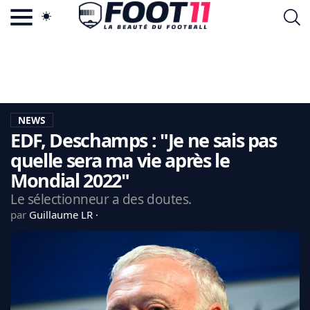
ACTU FOOTBALL POPULAIRE
FOOT11.COM
TAGS
LA TEAM
LA CHARTE
NEWS
VIE PRIVÉE
EDF, Deschamps : "Je ne sais pas
CGU
CONTACTEZ-NOUS
quelle sera ma vie après le
Mondial 2022"
Le sélectionneur a des doutes.
par
Guillaume LR
MERCATO
CDM 2026
EDF
PSG
LIGUE 1
REAL MADRID