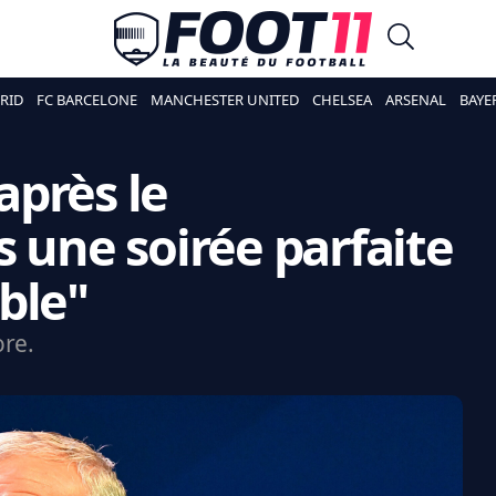
RID
FC BARCELONE
MANCHESTER UNITED
CHELSEA
ARSENAL
BAYE
près le
s une soirée parfaite
ble"
ore.