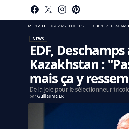
MERCATO
CDM 2026
EDF
PSG
LIGUE 1
REAL MAD
NEWS
EDF, Deschamps a
Kazakhstan : "Pa
mais ça y ressem
De la joie pour le sélectionneur tricol
par
Guillaume LR