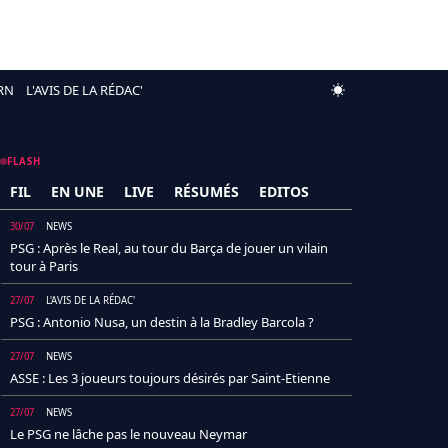
RN
L'AVIS DE LA RÉDAC'
FLASH
FIL
EN UNE
LIVE
RÉSUMÉS
EDITOS
30/07
NEWS
PSG : Après le Real, au tour du Barça de jouer un vilain
tour à Paris
27/07
L'AVIS DE LA RÉDAC'
PSG : Antonio Nusa, un destin à la Bradley Barcola ?
27/07
NEWS
ASSE : Les 3 joueurs toujours désirés par Saint-Etienne
27/07
NEWS
Le PSG ne lâche pas le nouveau Neymar