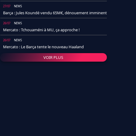
27/07
NEWS
Barça : Jules Koundé vendu 65M€, dénouement imminent
26/07
NEWS
Mercato : Tchouaméni à MU, ça approche !
26/07
NEWS
Mercato : Le Barça tente le nouveau Haaland
VOIR PLUS
26/07
NEWS
Real Madrid : Un socio annonce la date et le transfert de
Yan Diomande
25/07
NEWS
PSG : Après Arsenal, un autre club lâche l'affaire pour
Barcola
24/07
NEWS
Barça : Karim Adeyemi sème déjà la zizanie dans le
vestiaire !
24/07
L'AVIS DE LA RÉDAC'
Real Madrid : Pourquoi l'arrivée de Michael Olise va